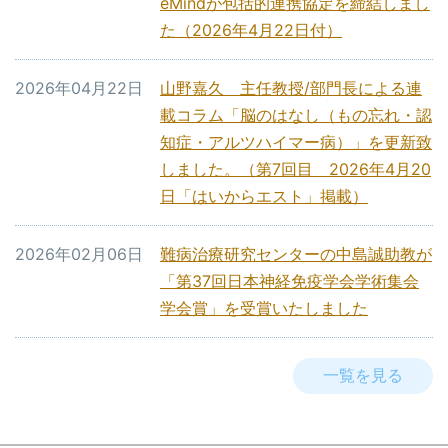
eMindが包括的連携協定を締結しまし
た（2026年4月22日付）
2026年04月22日
山野嘉久 主任教授/部門長による連
載コラム「脳のはなし（もの忘れ・認
知症・アルツハイマー病）」を更新致
しました。（第7回目 2026年4月20
日「はいからエスト」掲載）
2026年02月06日
難病治療研究センターの中島誠助教が
「第37回日本神経免疫学会学術集会
学会賞」を受賞いたしました
一覧を見る