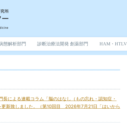
病態解析部門
診断治療法開発 創薬部門
HAM・HTL
部門長による連載コラム「脳のはなし（もの忘れ・認知症・
更新致しました。（第10回目 2026年7月21日「はいから