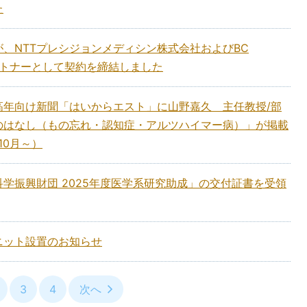
た
、NTTプレシジョンメディシン株式会社およびBC
タパートナーとして契約を締結しました
高年向け新聞「はいからエスト」に山野嘉久 主任教授/部
のはなし（もの忘れ・認知症・アルツハイマー病）」が掲載
10月～）
学振興財団 2025年度医学系研究助成」の交付証書を受領
ニット設置のお知らせ
3
4
次へ