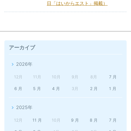
日「はいからエスト」掲載）
アーカイブ
2026年
12月
11月
10月
9月
8月
7 月
6 月
5 月
4 月
3月
2 月
1 月
2025年
12月
11 月
10月
9 月
8 月
7 月