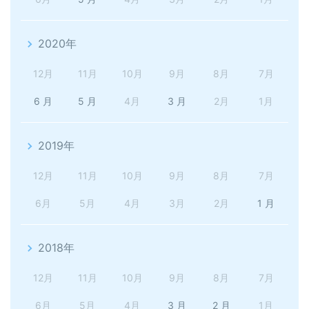
2020年
12月
11月
10月
9月
8月
7月
6 月
5 月
4月
3 月
2月
1月
2019年
12月
11月
10月
9月
8月
7月
6月
5月
4月
3月
2月
1 月
2018年
12月
11月
10月
9月
8月
7月
6月
5月
4月
3 月
2 月
1月