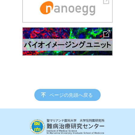
ページの先頭へ戻る