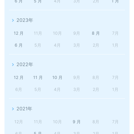
6 月
5 月
4月
3月
2月
1 月
2023年
12 月
11月
10月
9月
8 月
7月
6 月
5月
4月
3月
2月
1月
2022年
12 月
11 月
10 月
9月
8月
7月
6月
5月
4月
3月
2月
1月
2021年
12月
11月
10月
9 月
8月
7月
6月
5 月
4月
3月
2月
1月