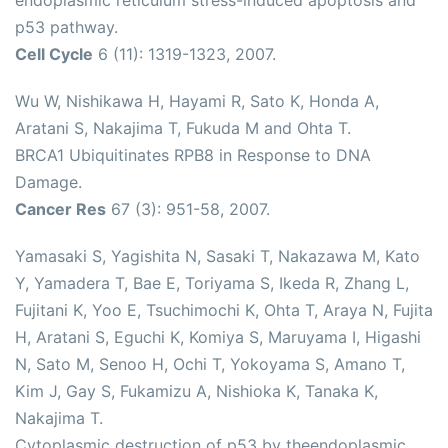
endoplasmic reticulum stress-induced apoptosis and
p53 pathway.
Cell Cycle
6 (11): 1319-1323, 2007.
Wu W, Nishikawa H, Hayami R, Sato K, Honda A,
Aratani S, Nakajima T, Fukuda M and Ohta T.
BRCA1 Ubiquitinates RPB8 in Response to DNA
Damage.
Cancer Res
67 (3): 951-58, 2007.
Yamasaki S, Yagishita N, Sasaki T, Nakazawa M, Kato
Y, Yamadera T, Bae E, Toriyama S, Ikeda R, Zhang L,
Fujitani K, Yoo E, Tsuchimochi K, Ohta T, Araya N, Fujita
H, Aratani S, Eguchi K, Komiya S, Maruyama I, Higashi
N, Sato M, Senoo H, Ochi T, Yokoyama S, Amano T,
Kim J, Gay S, Fukamizu A, Nishioka K, Tanaka K,
Nakajima T.
Cytoplasmic destruction of p53 by theendoplasmic