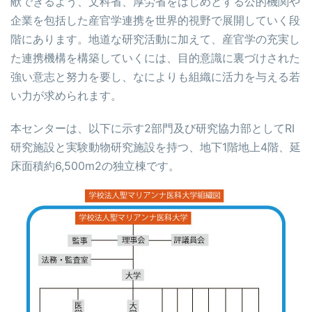
献できるよう、文科省、厚労省をはじめとする公的機関や
企業を包括した産官学連携を世界的視野で展開していく段
階にあります。地道な研究活動に加えて、産官学の充実し
た連携機構を構築していくには、目的意識に裏づけされた
強い意志と努力を要し、なによりも組織に活力を与える若
い力が求められます。
本センターは、以下に示す2部門及び研究協力部としてRI
研究施設と実験動物研究施設を持つ、地下1階地上4階、延
床面積約6,500m2の独立棟です。