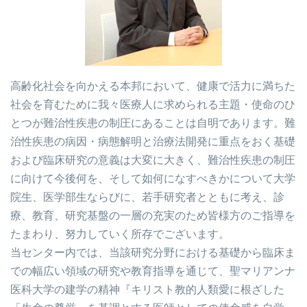
高齢化社会を向かえる本邦において、健康で活力に満ちた
社会を育むために我々医療人に求められる主題・使命のひ
とつが難治性疾患の制圧にあることは自明であります。難
治性疾患の病因・病態解明と治療法開発に重点をおく基礎
および臨床研究の意義は大変に大きく、難治性疾患の制圧
に向けて今後何を、そして如何になすべきかについて大学
院生、医学部生ならびに、若手研究者とともに考え、診
療、教育、研究基盤の一層の充実のため皆様方のご指導を
たまわり、努力していく所存でございます。
当センター内では、当該研究分野における基礎から臨床ま
での幅広い領域の研究や教育指導を通じて、聖マリアンナ
医科大学の建学の精神『キリスト教的人類愛に根ざした