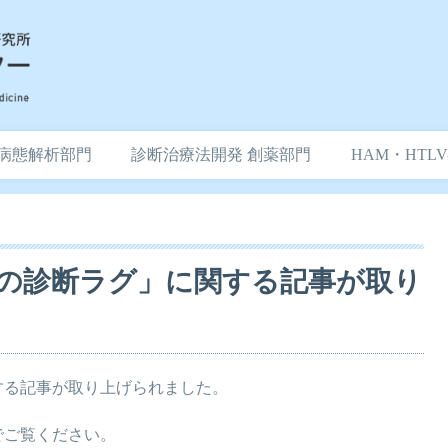
病態解析部門
診断治療法開発 創薬部門
HAM・HTL
の診断ラグ」に関する記事が取り
する記事が取り上げられました。
でご覧ください。