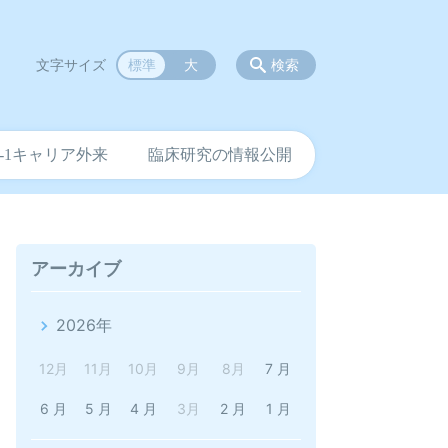
文字サイズ
標準
大
検索
V-1キャリア外来
臨床研究の情報公開
アーカイブ
2026年
12月
11月
10月
9月
8月
7 月
6 月
5 月
4 月
3月
2 月
1 月