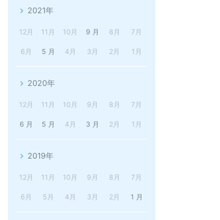
2021年
12月
11月
10月
9 月
8月
7月
6月
5 月
4月
3月
2月
1月
2020年
12月
11月
10月
9月
8月
7月
6 月
5 月
4月
3 月
2月
1月
2019年
12月
11月
10月
9月
8月
7月
6月
5月
4月
3月
2月
1 月