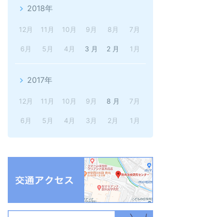
2018年
12月
11月
10月
9月
8月
7月
6月
5月
4月
3 月
2 月
1月
2017年
12月
11月
10月
9月
8 月
7月
6月
5月
4月
3月
2月
1月