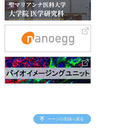
ページの先頭へ戻る