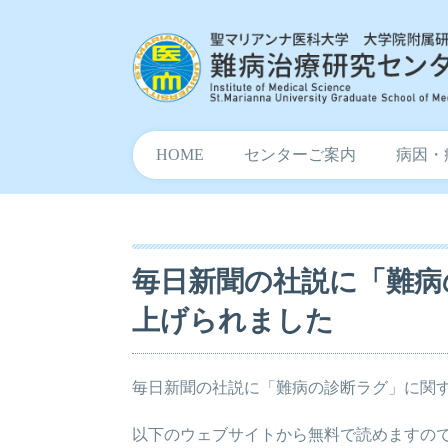
HOME
センターご案内
病因・
毎日新聞の社説に「難病
上げられました
毎日新聞の社説に「難病の診断ラグ」に関
以下のウェブサイトから無料で読めますの