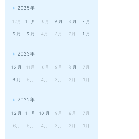
2025年
12月
11 月
10月
9 月
8 月
7 月
6 月
5 月
4月
3月
2月
1 月
2023年
12 月
11月
10月
9月
8 月
7月
6 月
5月
4月
3月
2月
1月
2022年
12 月
11 月
10 月
9月
8月
7月
6月
5月
4月
3月
2月
1月