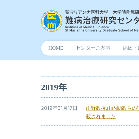
HOME
センターご案内
病因・
2019年
2019年01月17日
山野教授,山内助教らの論文が 
載されました