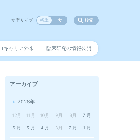
文字サイズ
標準
大
検索
V-1キャリア外来
臨床研究の情報公開
アーカイブ
2026年
12月
11月
10月
9月
8月
7 月
6 月
5 月
4 月
3月
2 月
1 月