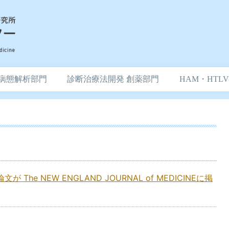
病態解析部門
診断治療法開発 創薬部門
HAM・HTL
The NEW ENGLAND JOURNAL of MEDICINEに掲