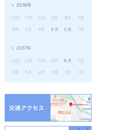
2018年
12月
11月
10月
9月
8月
7月
6月
5月
4月
3 月
2 月
1月
2017年
12月
11月
10月
9月
8 月
7月
6月
5月
4月
3月
2月
1月